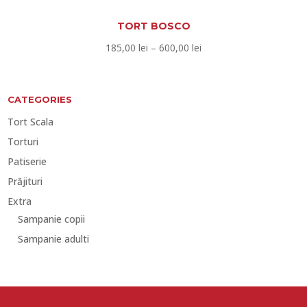
TORT BOSCO
Interval
185,00
lei
–
600,00
lei
de
prețuri:
185,00 lei
CATEGORIES
până
Tort Scala
la
Torturi
600,00 lei
Patiserie
Prăjituri
Extra
Sampanie copii
Sampanie adulti