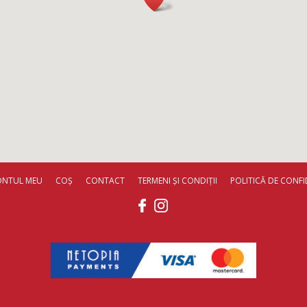
ONTUL MEU
COȘ
CONTACT
TERMENI ȘI CONDIȚII
POLITICĂ DE CONFI