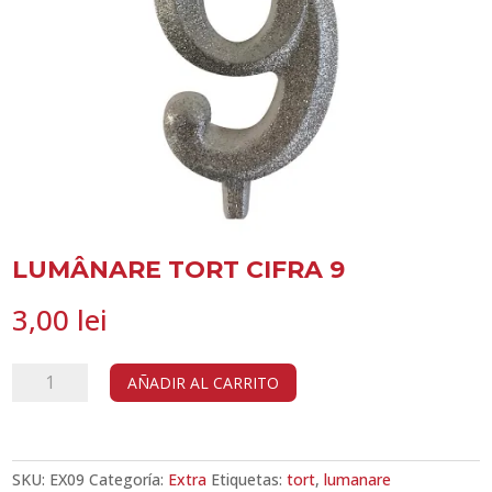
LUMÂNARE TORT CIFRA 9
3,00
lei
Lumânare
AÑADIR AL CARRITO
tort
cifra
9
cantidad
SKU:
EX09
Categoría:
Extra
Etiquetas:
tort
,
lumanare