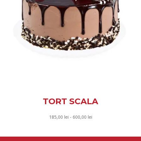
TORT SCALA
Rango
185,00
lei
-
600,00
lei
de
precios:
desde